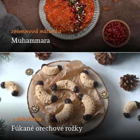
zeleninová nátierka
Muhammara
s čokoládou
Fúkané orechové rožky