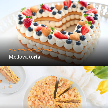
s tvarohovým krémom
Medová torta