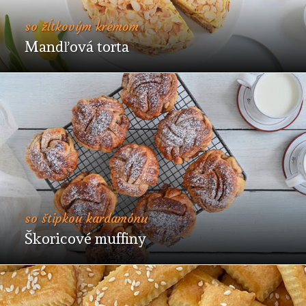
so žĺtkovým krémom
Mandľová torta
so štipkou kardamónu
Škoricové muffiny