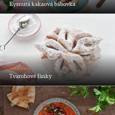
Kysnutá kakaová bábovka
nekysnuté
Tvarohové fánky