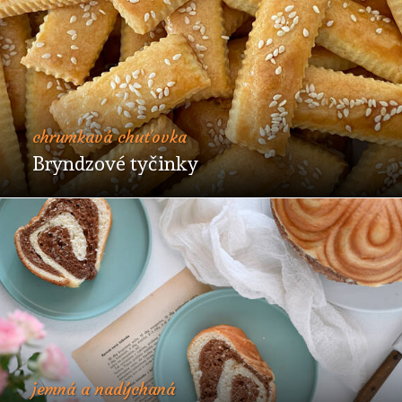
chrumkavá chuťovka
Bryndzové tyčinky
jemná a nadýchaná