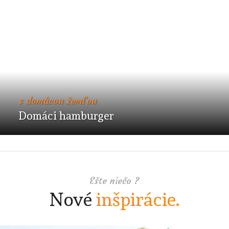
s domácou žemľou
Domáci hamburger
Ešte niečo ?
Nové
inšpirácie.