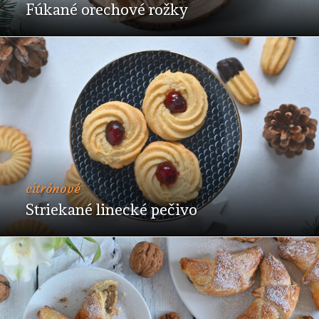
Fúkané orechové rožky
citrónové
Striekané linecké pečivo