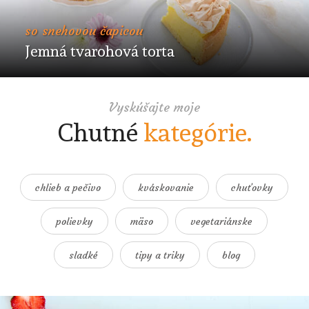
so snehovou čapicou
Jemná tvarohová torta
Vyskúšajte moje
Chutné
kategórie.
chlieb a pečivo
kváskovanie
chuťovky
polievky
mäso
vegetariánske
sladké
tipy a triky
blog