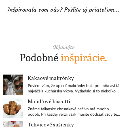
Inšpirovala som vás? Pošlite aj priateľom...
Objavujte
Podobné
inšpirácie.
Kakaové makrónky
Poviem vám, že upiecť makrónky bola pre mňa asi tá
najväčšia kuchárska výzva. Vyžiadalo si to niekoľko
nevydarených pokusov, ale nakoniec sa mi predsa len
Mandľové biscotti
podarili!
Známe talianske chrumkavé pečivo má mnoho
podôb. Pri každej verzii však musíte dodržať vždy ten
istý postup. Aby boli biscotti naozaj chrumkavé,
Tekvicové sušienky
musia byť dvakrát pečené.