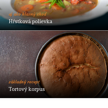
aj ako hlavný chod
Hŕstková polievka
základný recept
Tortový korpus