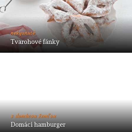
nekysnuté
Tvarohové fánky
s domácou žemľou
Domáci hamburger