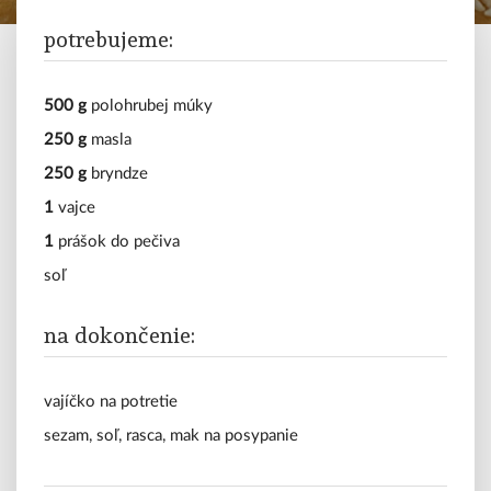
polievky
potrebujeme:
mäso
vegetariánske
500 g
polohrubej múky
250 g
masla
sladké
250 g
bryndze
1
vajce
tipy
a
1
prášok do pečiva
triky
soľ
blog
na dokončenie:
vajíčko na potretie
sezam, soľ, rasca, mak na posypanie