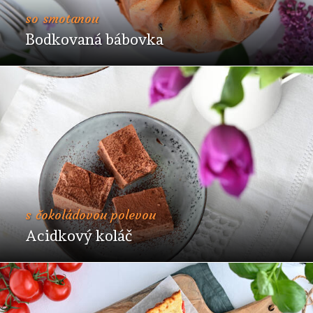
so smotanou
Bodkovaná bábovka
s čokoládovou polevou
Acidkový koláč