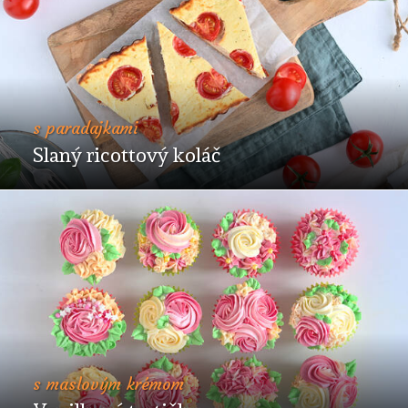
s paradajkami
Slaný ricottový koláč
s maslovým krémom