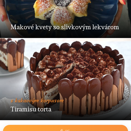
Makové kvety so slivkovým lekvárom
s kakaovým korpusom
Tiramisu torta