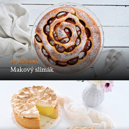
so slivkami
Makový slimák