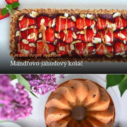
s mandľovým maslom
Mandľovo-jahodový koláč