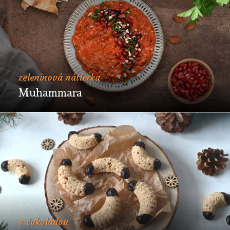
zeleninová nátierka
Muhammara
s čokoládou