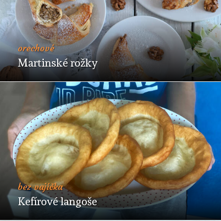
orechové
Martinské rožky
bez vajíčka
Kefírové langoše