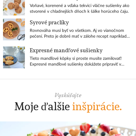
Voňavé, korenené a vďaka tekvici vláčne sušienky ako
stvorené v chladnejších dňoch k šálke horúceho čaju.
Syrové praclíky
Rovnováha musí byť vo všetkom. Aj vo vianočnom
pečení. Preto je dobré mať v zálohe recept napríklad
na takúto chrumkavú syrovú chuťovku.
Expresné mandľové sušienky
Tieto mandľové kôpky si proste musíte zamilovať!
Expresné mandľové sušienky dokážete pripraviť v
rekornom čase a z rekordne malého počtu surovín.
Vyskúšajte
Moje ďalšie
inšpirácie.