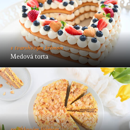
s tvarohovým krémom
Medová torta
so žĺtkovým krémom