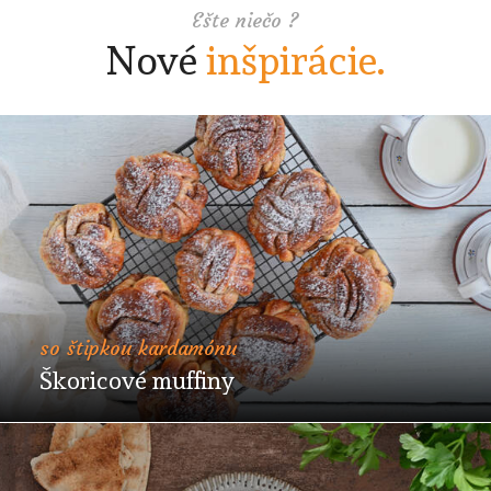
Ešte niečo ?
Nové
inšpirácie.
so štipkou kardamónu
Škoricové muffiny