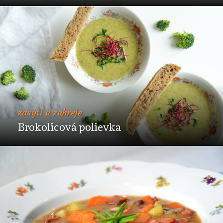
zasýti a zahreje
Brokolicová polievka