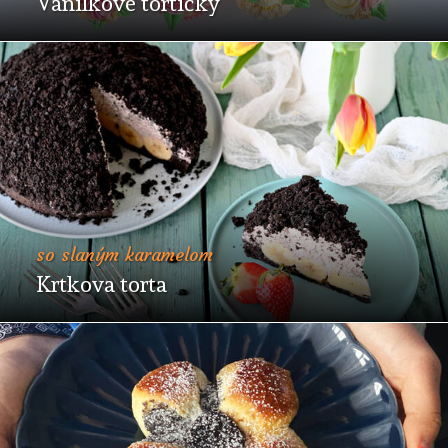
Vanilkové tortičky
so slaným karamelom
Krtkova torta