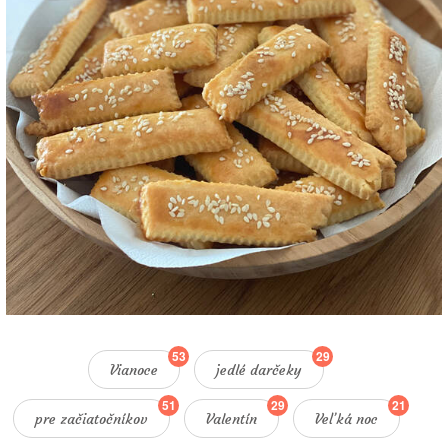
53
29
Vianoce
jedlé darčeky
51
29
21
pre začiatočníkov
Valentín
Veľká noc