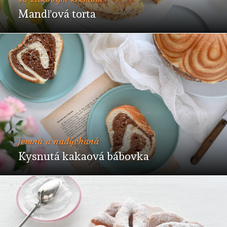
Mandľová torta
jemná a nadýchaná
Kysnutá kakaová bábovka