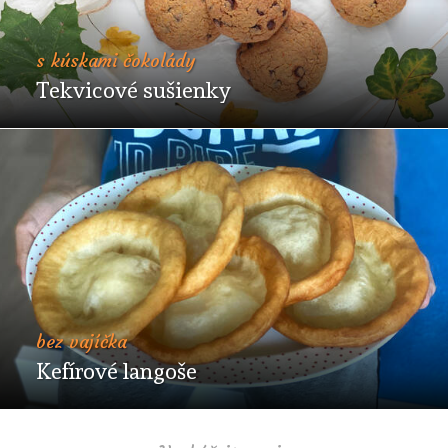
s kúskami čokolády
Tekvicové sušienky
bez vajíčka
Kefírové langoše