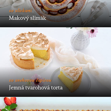
so slivkami
Makový slimák
so snehovou čapicou
Jemná tvarohová torta