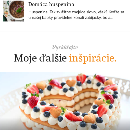
Domáca huspenina
Huspenina. Tak zvláštne znejúce slovo, však? Keďže sa
u našej babky pravidelne konali zabíjačky, bola
pravidelne aj huspenina. Ako dieťa som ju veľmi
nemusela (možno preto, že som v tom čase nemala
veľmi v obľube surovú cibuľu?). Teraz som už veľká a
uvarila som si svoju vlastnú.... tú najlepšiu!
Vyskúšajte
Moje ďalšie
inšpirácie.