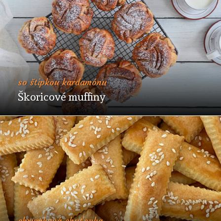
so štipkou kardamónu
Škoricové muffiny
chrumkavá chuťovka