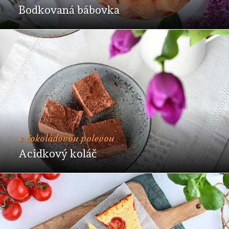
Bodkovaná bábovka
s čokoládovou polevou
Acidkový koláč