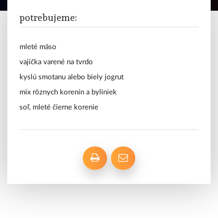
polievky
potrebujeme:
mäso
vegetariánske
mleté mäso
vajíčka varené na tvrdo
sladké
kyslú smotanu alebo biely jogrut
mix rôznych korenín a byliniek
tipy
a
soľ, mleté čierne korenie
triky
blog