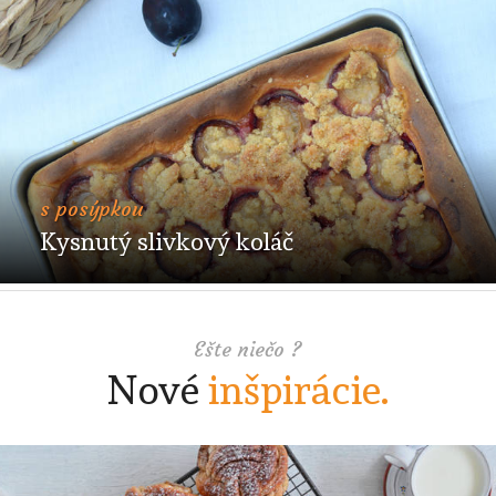
s posýpkou
Kysnutý slivkový koláč
Ešte niečo ?
Nové
inšpirácie.