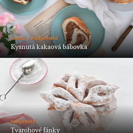
jemná a nadýchaná
Kysnutá kakaová bábovka
nekysnuté
Tvarohové fánky