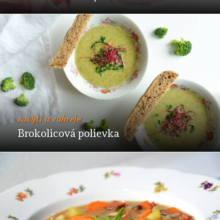
zasýti a zahreje
Brokolicová polievka