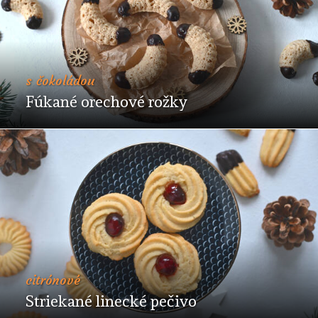
s čokoládou
Fúkané orechové rožky
citrónové
Striekané linecké pečivo