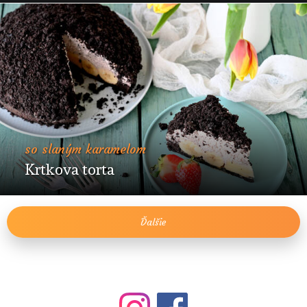
so slaným karamelom
Krtkova torta
Ďalšie