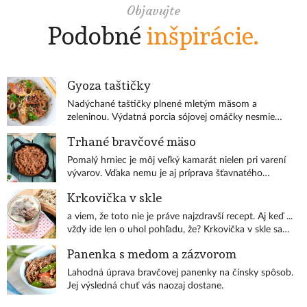
Objavujte
Podobné
inšpirácie.
Gyoza taštičky
Nadýchané taštičky plnené mletým mäsom a
zeleninou. Výdatná porcia sójovej omáčky nesmie
chýbať.
Trhané bravčové mäso
Pomalý hrniec je môj veľký kamarát nielen pri varení
vývarov. Vďaka nemu je aj príprava šťavnatého
trhaného bravčového mäska hračka.
Krkovička v skle
a viem, že toto nie je práve najzdravší recept. Aj keď ...
vždy ide len o uhol pohľadu, že? Krkovička v skle sa
hodí na akékoľvek príležitosti. S čerstvým chlebom,
Panenka s medom a zázvorom
cibuľkou, či zaváranou uhorkou máte hneď
pripravenú výdatnú večeru. A verím, že poteší aj ako
Lahodná úprava bravčovej panenky na čínsky spôsob.
jedlý darček.
Jej výsledná chuť vás naozaj dostane.