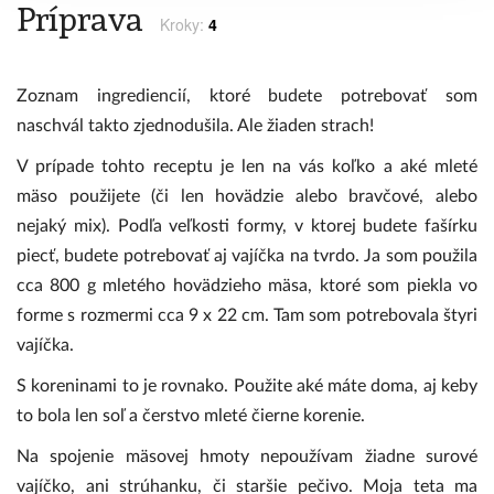
Príprava
Kroky:
4
Zoznam ingrediencií, ktoré budete potrebovať som
naschvál takto zjednodušila. Ale žiaden strach!
V prípade tohto receptu je len na vás koľko a aké mleté
mäso použijete (či len hovädzie alebo bravčové, alebo
nejaký mix). Podľa veľkosti formy, v ktorej budete fašírku
piecť, budete potrebovať aj vajíčka na tvrdo. Ja som použila
cca 800 g mletého hovädzieho mäsa, ktoré som piekla vo
forme s rozmermi cca 9 x 22 cm. Tam som potrebovala štyri
vajíčka.
S koreninami to je rovnako. Použite aké máte doma, aj keby
to bola len soľ a čerstvo mleté čierne korenie.
Na spojenie mäsovej hmoty nepoužívam žiadne surové
vajíčko, ani strúhanku, či staršie pečivo. Moja teta ma