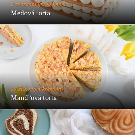
s tvarohovým krémom
Medová torta
so žĺtkovým krémom
Mandľová torta