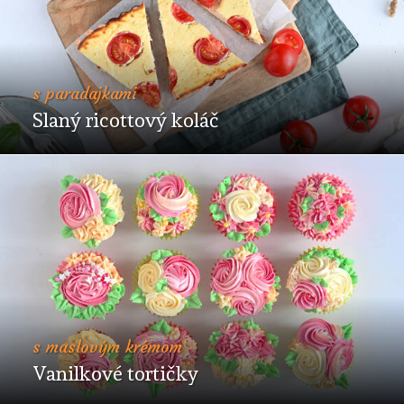
s paradajkami
Slaný ricottový koláč
s maslovým krémom
Vanilkové tortičky