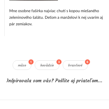
Mne osobne fašírka najviac chutí s kopou miešaného
zeleninového šalátu. Deťom a manželovi k nej uvarím aj
pár zemiakov.
1
3
6
mäso
hovädzie
bravčové
Inšpirovala som vás? Pošlite aj priateľom...