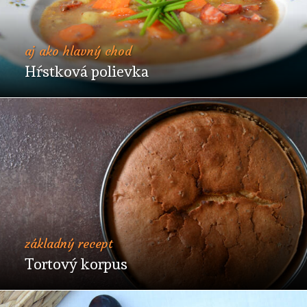
aj ako hlavný chod
Hŕstková polievka
základný recept
Tortový korpus