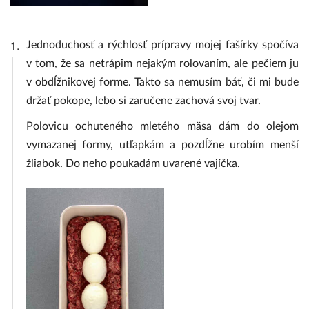
1.
Jednoduchosť a rýchlosť prípravy mojej fašírky spočíva
v tom, že sa netrápim nejakým rolovaním, ale pečiem ju
v obdĺžnikovej forme. Takto sa nemusím báť, či mi bude
držať pokope, lebo si zaručene zachová svoj tvar.
Polovicu ochuteného mletého mäsa dám do olejom
vymazanej formy, utľapkám a pozdĺžne urobím menší
žliabok. Do neho poukadám uvarené vajíčka.