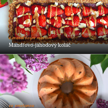
s mandľovým maslom
Mandľovo-jahodový koláč
so smotanou