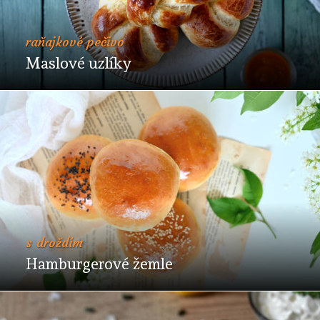
raňajkové pečivo
Maslové uzlíky
s droždím
Hamburgerové žemle