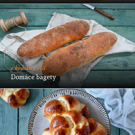
z kvásku poliš
Domáce bagety