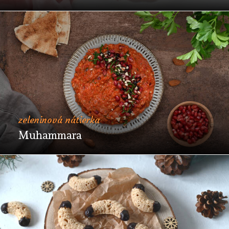
zeleninová nátierka
Muhammara