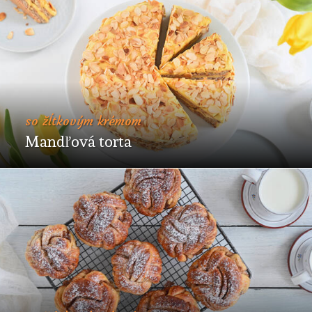
so žĺtkovým krémom
Mandľová torta