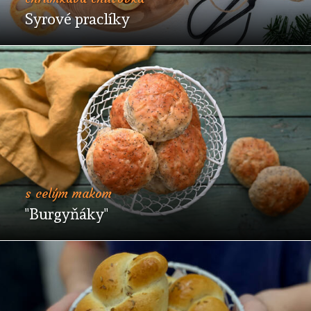
Syrové praclíky
s celým makom
"Burgyňáky"