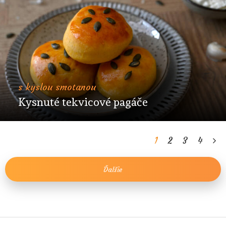
s kyslou smotanou
Kysnuté tekvicové pagáče
1
2
3
4
Ďalšie