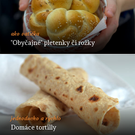
ako vatička
"Obyčajné" pletenky či rožky
jednoducho a rýchlo
Domáce tortilly