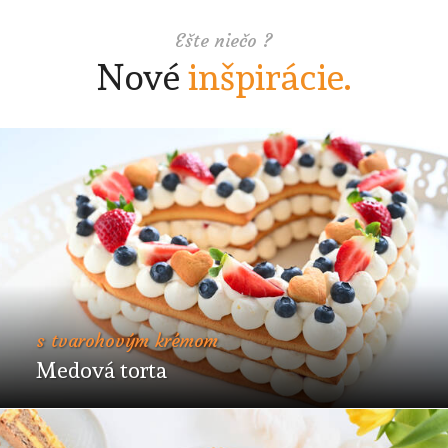
Ešte niečo ?
Nové
inšpirácie.
s tvarohovým krémom
Medová torta