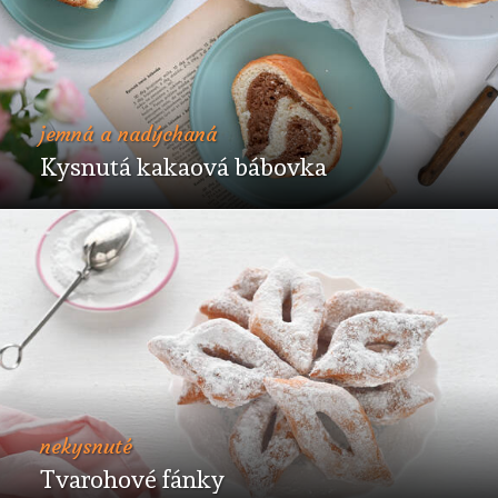
jemná a nadýchaná
Kysnutá kakaová bábovka
nekysnuté
Tvarohové fánky