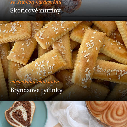
so štipkou kardamónu
Škoricové muffiny
chrumkavá chuťovka
Bryndzové tyčinky