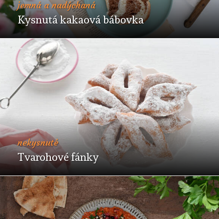
jemná a nadýchaná
Kysnutá kakaová bábovka
nekysnuté
Tvarohové fánky