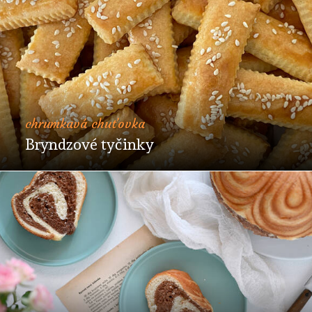
chrumkavá chuťovka
Bryndzové tyčinky