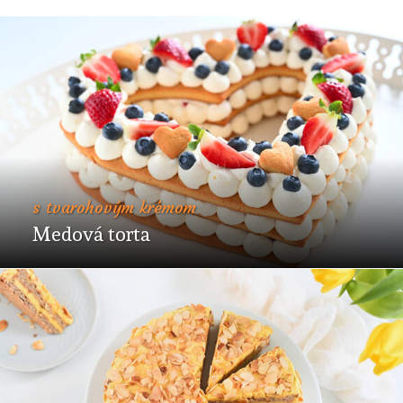
s tvarohovým krémom
Medová torta