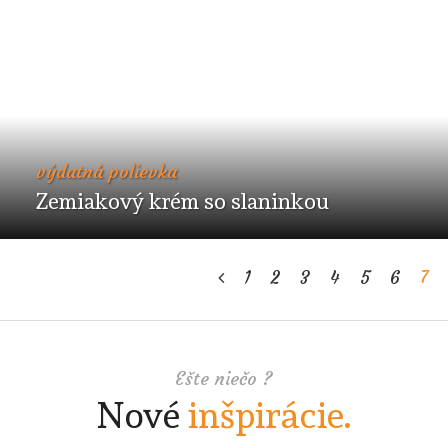
výdatná polievka
Zemiakový krém so slaninkou
1
2
3
4
5
6
7
Ešte niečo ?
Nové
inšpirácie.