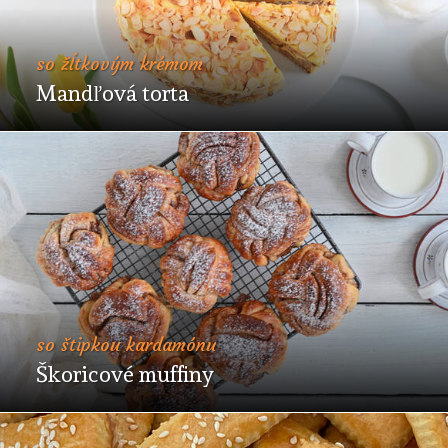
so žĺtkovým krémom
Mandľová torta
so štipkou kardamónu
Škoricové muffiny