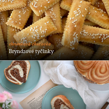
chrumkavá chuťovka
Bryndzové tyčinky