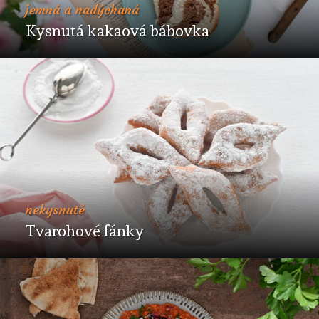
jemná a nadýchaná
Kysnutá kakaová bábovka
nekysnuté
Tvarohové fánky