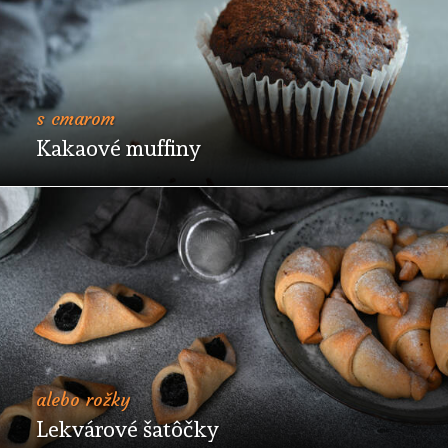
s cmarom
Kakaové muffiny
alebo rožky
Lekvárové šatôčky