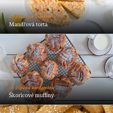
so žĺtkovým krémom
Mandľová torta
so štipkou kardamónu
Škoricové muffiny