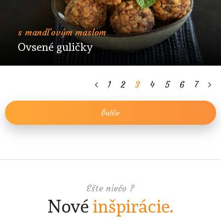
s mandľovým maslom
Ovsené guličky
1
2
3
4
5
6
7
Ďalšie
Ešte niečo ?
Nové
inšpirácie.