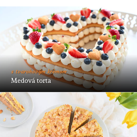
s tvarohovým krémom
Medová torta