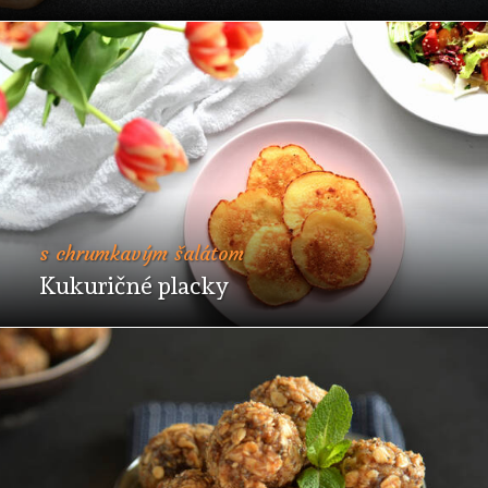
s chrumkavým šalátom
Kukuričné placky