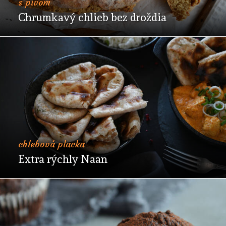
s pivom
Chrumkavý chlieb bez droždia
chlebová placka
Extra rýchly Naan