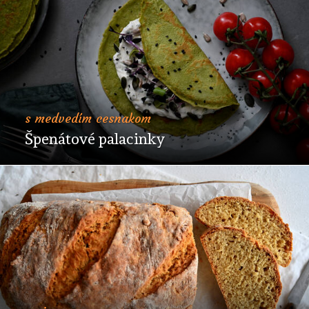
s medvedím cesnakom
Špenátové palacinky