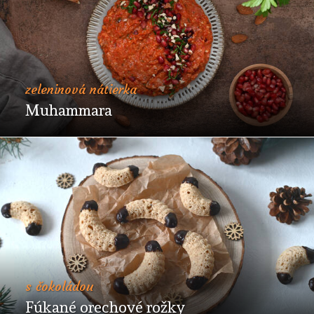
zeleninová nátierka
Muhammara
s čokoládou
Fúkané orechové rožky