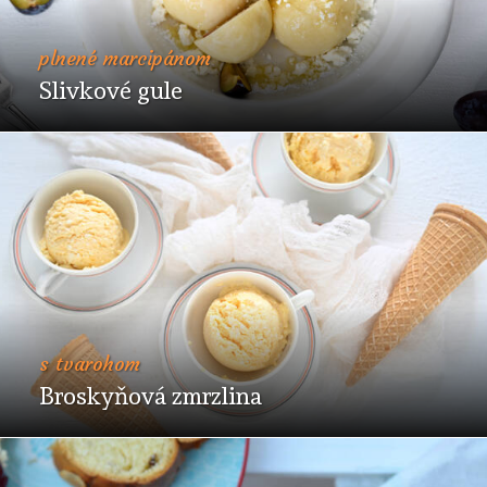
plnené marcipánom
Slivkové gule
s tvarohom
Broskyňová zmrzlina