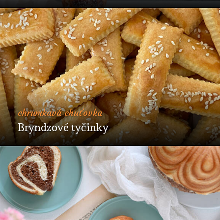
chrumkavá chuťovka
Bryndzové tyčinky