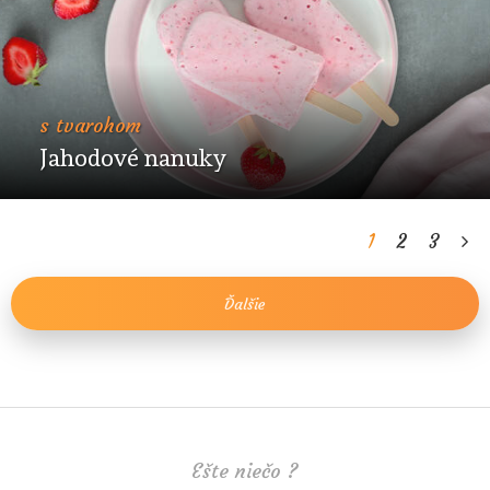
s tvarohom
Jahodové nanuky
1
2
3
Ďalšie
Ešte niečo ?