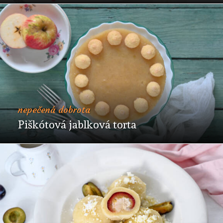
nepečená dobrota
Piškótová jablková torta