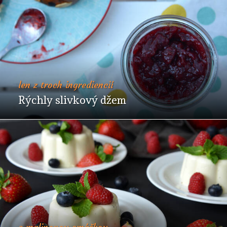
len z troch ingrediencií
Rýchly slivkový džem