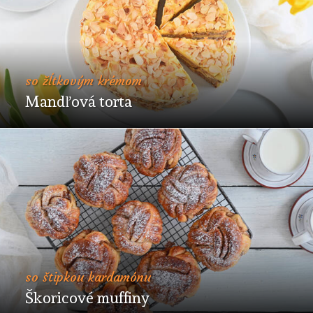
so žĺtkovým krémom
Mandľová torta
so štipkou kardamónu
Škoricové muffiny