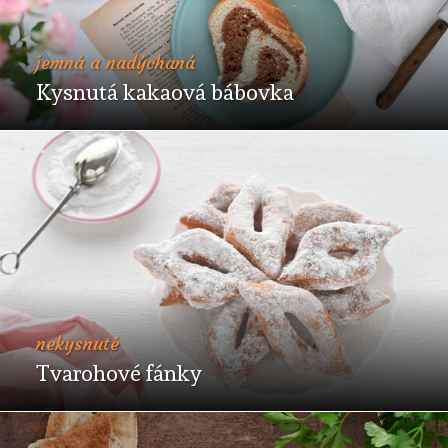
jemná a nadýchaná
Kysnutá kakaová bábovka
nekysnuté
Tvarohové fánky