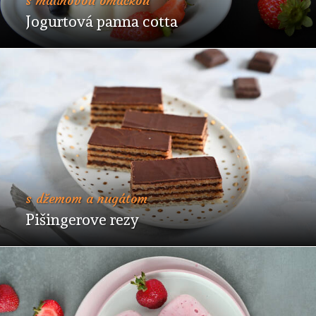
s malinovou omáčkou
Jogurtová panna cotta
s džemom a nugátom
Pišingerove rezy