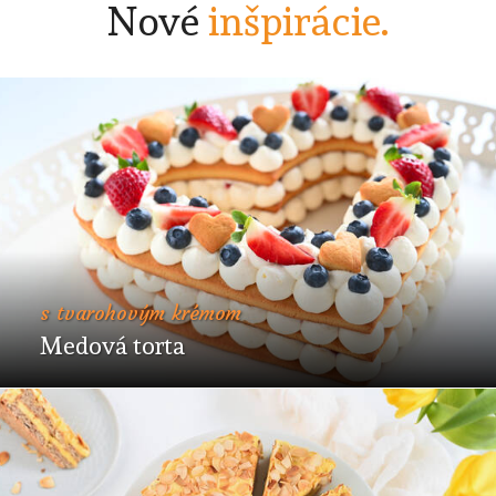
Nové
inšpirácie.
s tvarohovým krémom
Medová torta