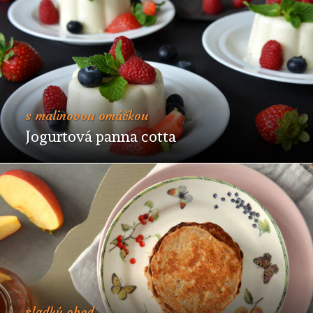
s malinovou omáčkou
Jogurtová panna cotta
sladký obed