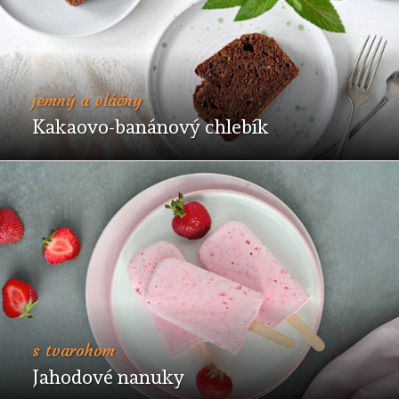
jemný a vláčny
Kakaovo-banánový chlebík
s tvarohom
Jahodové nanuky