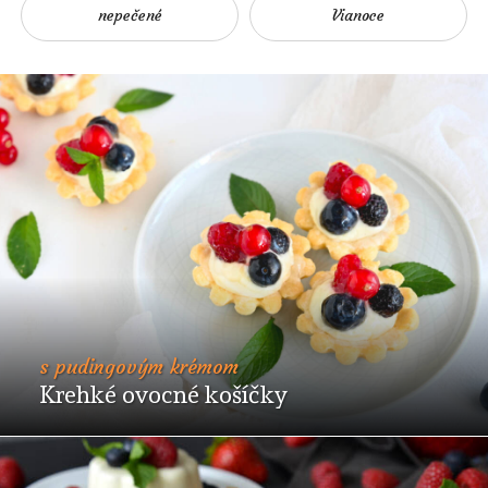
polievky
nepečené
Vianoce
mäso
vegetariánske
sladké
tipy
a
triky
blog
s pudingovým krémom
Krehké ovocné košíčky