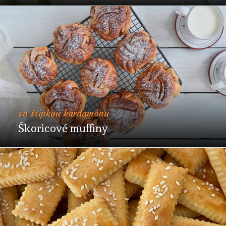
so štipkou kardamónu
Škoricové muffiny