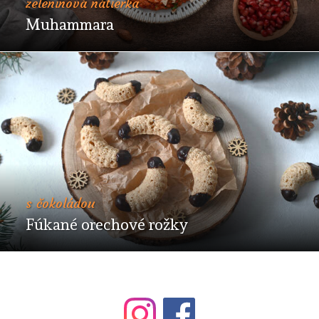
zeleninová nátierka
Muhammara
s čokoládou
Fúkané orechové rožky