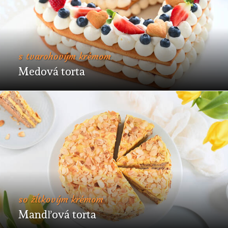
s tvarohovým krémom
Medová torta
so žĺtkovým krémom
Mandľová torta