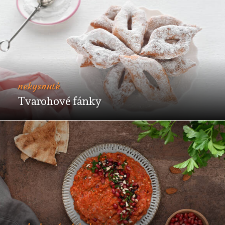
nekysnuté
Tvarohové fánky