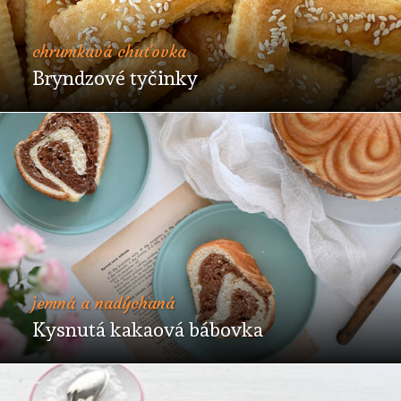
chrumkavá chuťovka
Bryndzové tyčinky
jemná a nadýchaná
Kysnutá kakaová bábovka