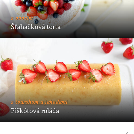
s ovocím
Šľahačková torta
s tvarohom a jahodami
Piškótová roláda