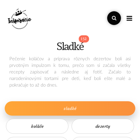
Mňam,
152
mňam
sladké
Vitajte
Pečenie koláčov a príprava rôznych dezertov boli asi
prvotným impulzom k tomu, prečo som si začala všetky
recepty zapisovať a následne aj fotiť. Začalo to
chlieb
narodeninovými tortami pre deti, keď boli ešte malé a
pokračuje to až do dnes.
a
pečivo
sladké
kváskovanie
chuťovky
koláče
dezerty