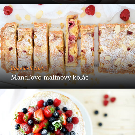
Bakewell tart
Mandľovo-malinový koláč