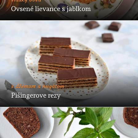
Ovsené lievance s jablkom
s džemom a nugátom
Pišingerove rezy