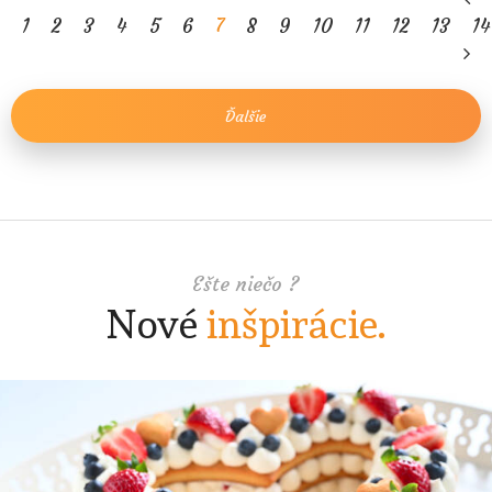
1
2
3
4
5
6
7
8
9
10
11
12
13
14
Ďalšie
Ešte niečo ?
Nové
inšpirácie.