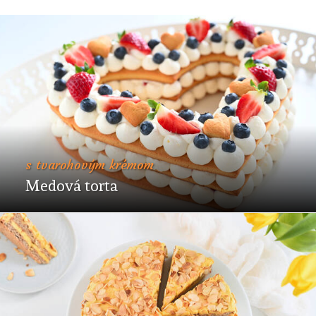
s tvarohovým krémom
Medová torta