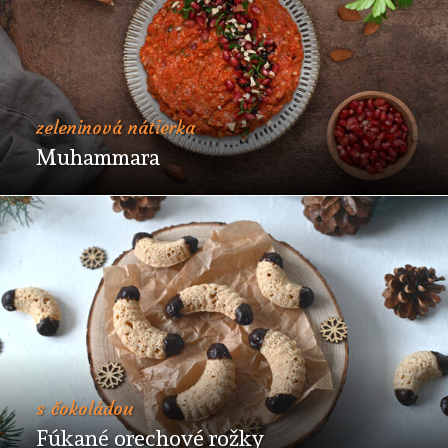
zeleninová nátierka
Muhammara
s čokoládou
Fúkané orechové rožky