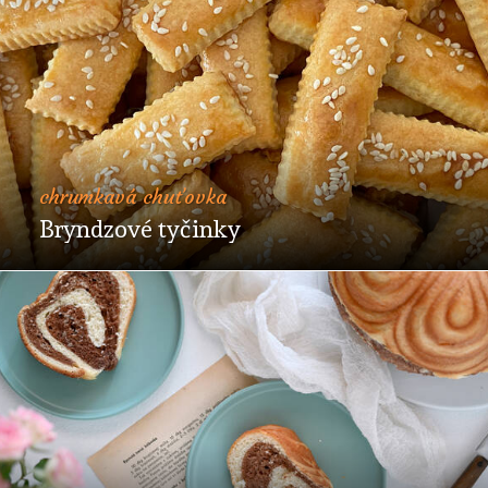
chrumkavá chuťovka
Bryndzové tyčinky