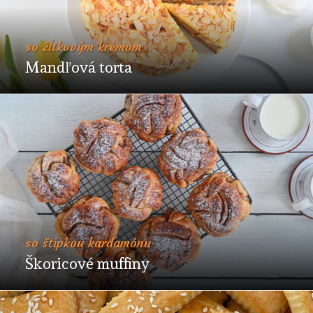
so žĺtkovým krémom
Mandľová torta
so štipkou kardamónu
Škoricové muffiny