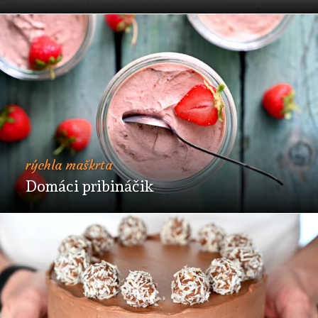
rýchla maškrta
Domáci pribináčik