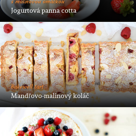
s malinovou omáčkou
Jogurtová panna cotta
Bakewell tart
Mandľovo-malinový koláč