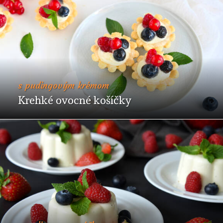
s pudingovým krémom
Krehké ovocné košíčky