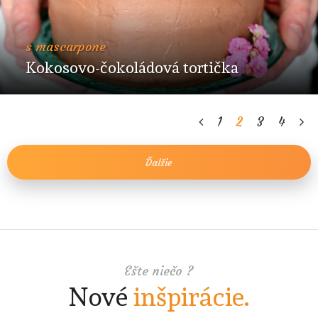
s mascarpone
Kokosovo-čokoládová tortička
1
2
3
4
Ďalšie
Ešte niečo ?
Nové
inšpirácie.