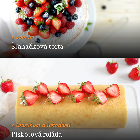
s ovocím
Šľahačková torta
s tvarohom a jahodami
Piškótová roláda