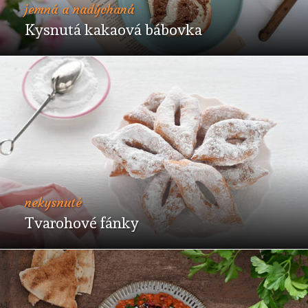
jemná a nadýchaná
Kysnutá kakaová bábovka
nekysnuté
Tvarohové fánky