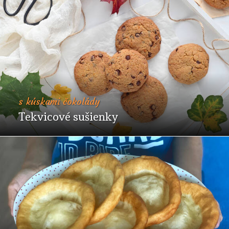
s kúskami čokolády
Tekvicové sušienky