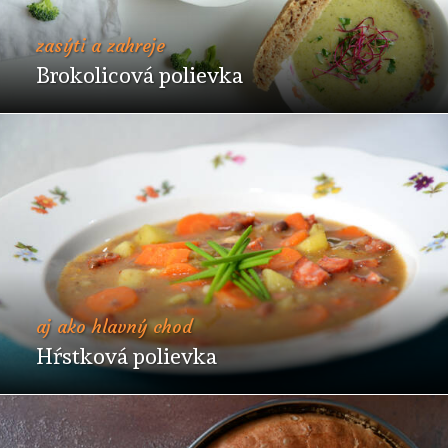
zasýti a zahreje
Brokolicová polievka
aj ako hlavný chod
Hŕstková polievka