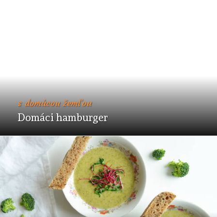
s domácou žemľou
Domáci hamburger