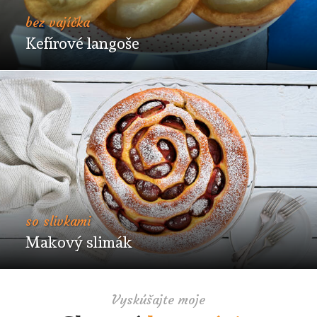
bez vajíčka
Kefírové langoše
so slivkami
Makový slimák
Vyskúšajte moje