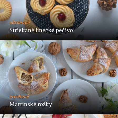
citrónové
Striekané linecké pečivo
orechové
Martinské rožky