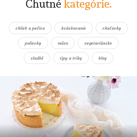
Chutné
kategórie.
chlieb a pečivo
kváskovanie
chuťovky
polievky
mäso
vegetariánske
sladké
tipy a triky
blog