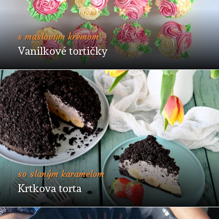
s maslovým krémom
Vanilkové tortičky
so slaným karamelom
Krtkova torta