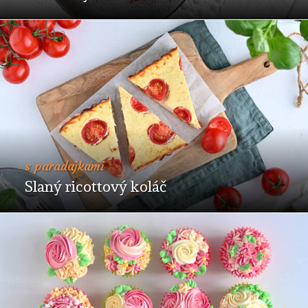
s paradajkami
Slaný ricottový koláč