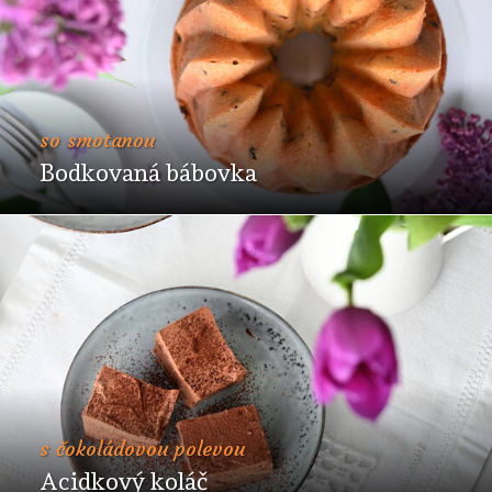
so smotanou
Bodkovaná bábovka
s čokoládovou polevou
Acidkový koláč