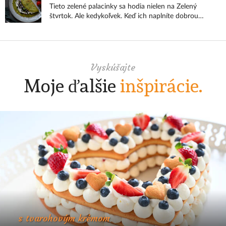
Tieto zelené palacinky sa hodia nielen na Zelený
štvrtok. Ale kedykoľvek. Keď ich naplníte dobrou
nátierkou, zrolujete a nakrájate na menšie kúsky,
máte netradičné a zaujímavé party pohostenie.
Vyskúšajte
Moje ďalšie
inšpirácie.
s tvarohovým krémom