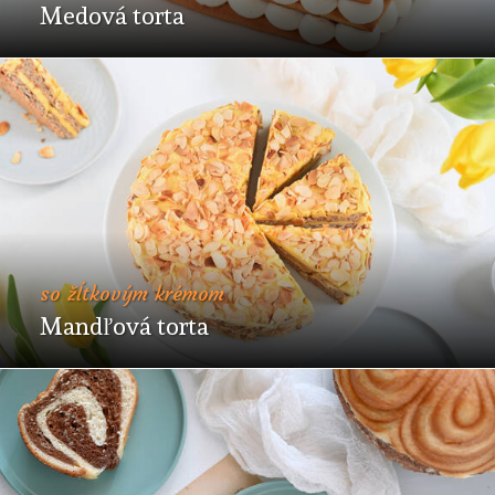
Medová torta
so žĺtkovým krémom
Mandľová torta