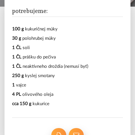
polievky
potrebujeme:
mäso
vegetariánske
100 g
kukuričnej múky
30 g
polohrubej múky
sladké
1 ČL
soli
1 ČL
prášku do pečiva
tipy
a
1 ČL
neaktívneho droždia (nemusí byť)
triky
250 g
kyslej smotany
1
vajce
blog
4 PL
olivového oleja
cca 150 g
kukurice