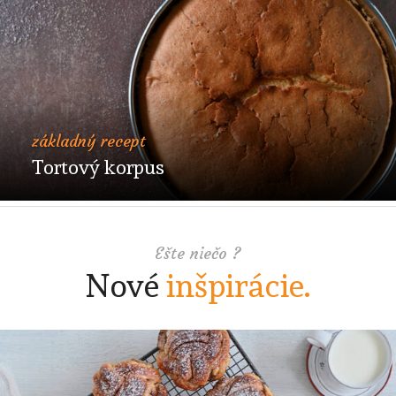
základný recept
Tortový korpus
Ešte niečo ?
Nové
inšpirácie.