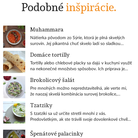
Podobné
inšpirácie.
Muhammara
Nátierka pôvodom zo Sýrie, ktorá je plná skvelých
surovín. Jej pikantná chuť skvelo ladí so sladkou
chuťou granátového jablka.
Domáce tortilly
Tortilly alebo chlebové placky sa dajú v kuchyni využiť
na nekonečné množstvo spôsobov. Ich príprava je
taká jednoduchá, že je škoda kupovať ich v obchode.
Brokolicový šalát
Pre mnohých možno nepredstaviteľná, ale verte mi,
že naozaj skvelá kombinácia surovej brokolice,
granátového jablka a semienok.
Tzatziky
S tzatziki sa už určite stretli mnohí z vás.
Predovšetkým, ak ste trávili svoje dovolenkové chvíle
na niektorom z gréckych ostrovov. Pre mňa je tzatziki
typické letné jedlo, ktoré si pripravujem naozaj často.
Špenátové palacinky