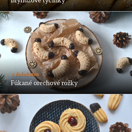
Bryndzové tyčinky
s čokoládou
Fúkané orechové rožky