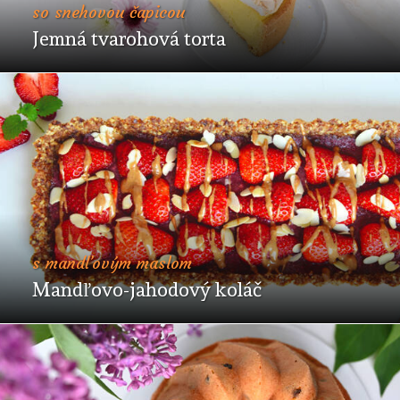
so snehovou čapicou
Jemná tvarohová torta
s mandľovým maslom
Mandľovo-jahodový koláč