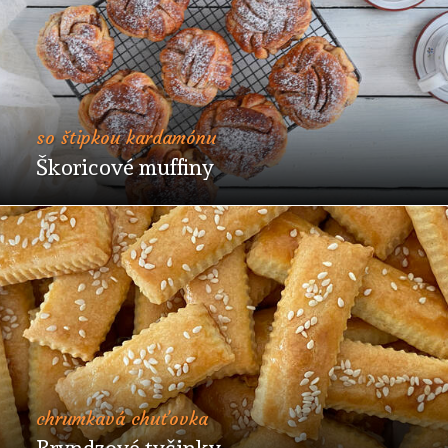
so štipkou kardamónu
Škoricové muffiny
chrumkavá chuťovka