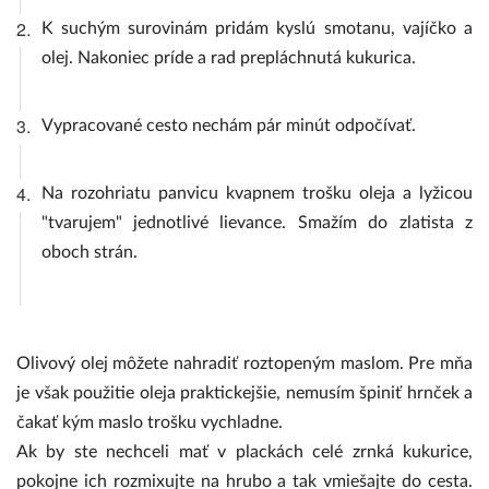
2.
K suchým surovinám pridám kyslú smotanu, vajíčko a
olej. Nakoniec príde a rad prepláchnutá kukurica.
3.
Vypracované cesto nechám pár minút odpočívať.
4.
Na rozohriatu panvicu kvapnem trošku oleja a lyžicou
"tvarujem" jednotlivé lievance. Smažím do zlatista z
oboch strán.
Olivový olej môžete nahradiť roztopeným maslom. Pre mňa
je však použitie oleja praktickejšie, nemusím špiniť hrnček a
čakať kým maslo trošku vychladne.
Ak by ste nechceli mať v plackách celé zrnká kukurice,
pokojne ich rozmixujte na hrubo a tak vmiešajte do cesta.