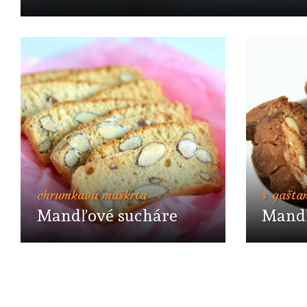
chrumkavá maškrta
s gašt
Mandľové sucháre
Mandľ