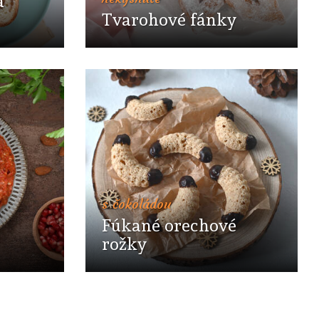
á
Tvarohové fánky
s čokoládou
Fúkané orechové
rožky