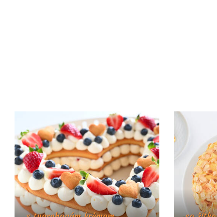
s tvarohovým krémom
so žĺtk