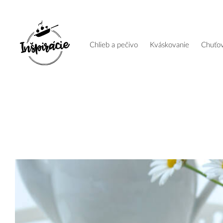
chlieb a pečivo
kváskovanie
chuťo
Mňam,
mňam
Vitajte
chlieb
a
pečivo
kváskovanie
chuťovky