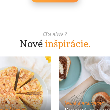
Ešte niečo ?
Nové
inšpirácie.
jemná a nadýchaná
ovým krémom