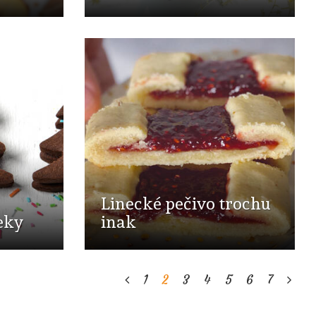
Linecké pečivo trochu
eky
inak
1
2
3
4
5
6
7