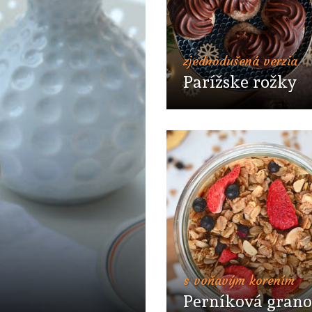
zjednodušená verzia
Parížske rožky
s voňavým korením
Perníková grano