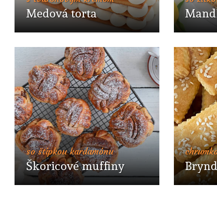
Medová torta
Mandľ
so štipkou kardamónu
chrumk
Škoricové muffiny
Brynd