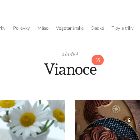
vky
polievky
mäso
vegetariánske
sladké
tipy a triky
sladké
55
Vianoce