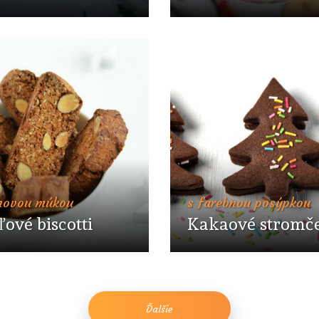
anovou múkou
s farebnou posýpkou
ové biscotti
Kakaové stromč
Ďalšie