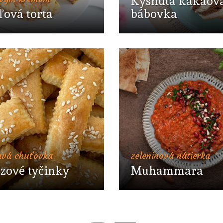
Kysnutá kakaov
ová torta
bábovka
avá chuťovka
zeleninová nátierka
zové tyčinky
Muhammara