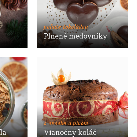
poliate čokoládou
Plnené medovníky
s ovocím a pivom
la
Vianočný koláč