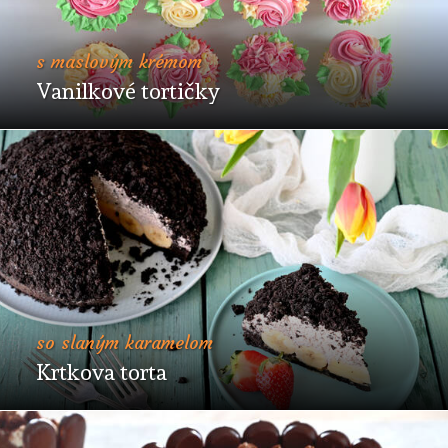
s maslovým krémom
Vanilkové tortičky
so slaným karamelom
Krtkova torta