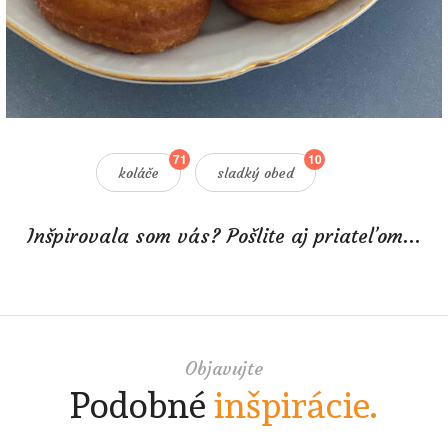
71
10
koláče
sladký obed
Inšpirovala som vás? Pošlite aj priateľom...
Objavujte
Podobné
inšpirácie.