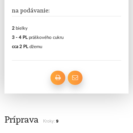
na podávanie:
2
bielky
3 - 4 PL
práškového cukru
cca 2 PL
džemu
Príprava
Kroky:
9