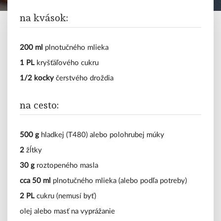
polievky
na kvások:
mäso
vegetariánske
200 ml
plnotučného mlieka
1 PL
kryšťáľového cukru
sladké
1/2 kocky
čerstvého droždia
tipy
na cesto:
a
triky
500 g
hladkej (T480) alebo polohrubej múky
blog
2
žĺtky
30 g
roztopeného masla
cca 50 ml
plnotučného mlieka (alebo podľa potreby)
2 PL
cukru (nemusí byť)
olej alebo masť na vyprážanie