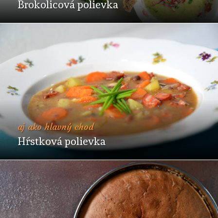
Brokolicová polievka
aj ako hlavný chod
Hŕstková polievka