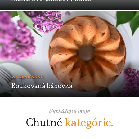
so smotanou
Bodkovaná bábovka
Vyskúšajte moje
Chutné
kategórie.