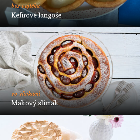
bez vajíčka
Kefírové langoše
so slivkami
Makový slimák