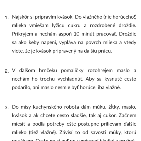
1.
Najskôr si pripravím kvások. Do vlažného (nie horúceho!)
mlieka vmiešam lyžicu cukru a rozdrobené droždie.
Prikryjem a nechám aspoň 10 minút pracovať. Droždie
sa ako keby napení, vypláva na povrch mlieka a vtedy
viete, že je kvások pripravený na ďalšiu prácu.
2.
V ďalšom hrnčeku pomaličky rozohrejem maslo a
nechám ho trochu vychladnúť. Aby sa kysnuté cesto
podarilo, ani maslo nesmie byť horúce, iba vlažné.
3.
Do misy kuchynského robota dám múku, žĺtky, maslo,
kvások a ak chcete cesto sladšie, tak aj cukor. Začnem
miesiť a podľa potreby ešte postupne prilievam ďalšie
mlieko (tiež vlažné). Závisí to od savosti múky, ktorú