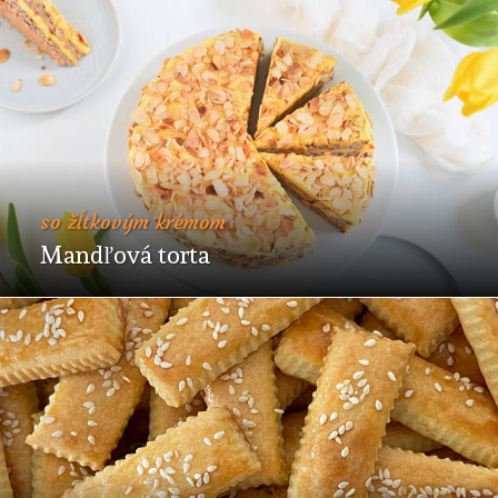
so žĺtkovým krémom
Mandľová torta