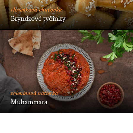
chrumkavá chuťovka
Bryndzové tyčinky
zeleninová nátierka
Muhammara