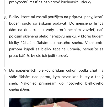
prebytočnú masť na papierové kuchynské utierky.
8.
Bielky, ktoré mi zostali použijem na prípravu peny, ktorú
budem spolu so šiškami podávať. Do menšieho hrnca
dám na dno trochu vody, ktorú nechám zovrieť, naň
položím sklenenú alebo nerezovú misku, v ktorej budem
bielky šľahať a šľahám do hustého snehu. V takomto
parnom kúpeli sa bielky tepelne upravia, nemusíte sa
preto báť, že by ste ich jedli surové.
9.
Do napenených bielkov pridám cukor (podľa chuti) a
stále šľahám nad parou, kým nevznikne hustý a teplý
sneh. Nakoniec primiešam do hotového bielkového
snehu džem.