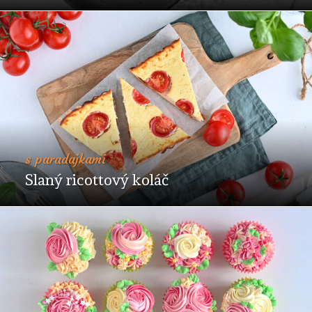
s paradajkami
Slaný ricottový koláč