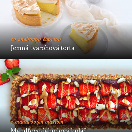
so snehovou čapicou
Jemná tvarohová torta
s mandľovým maslom
Mandľovo-jahodový koláč