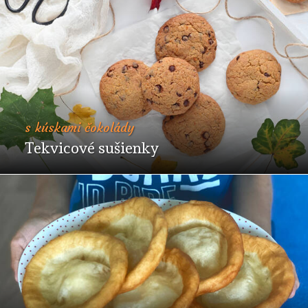
s kúskami čokolády
Tekvicové sušienky