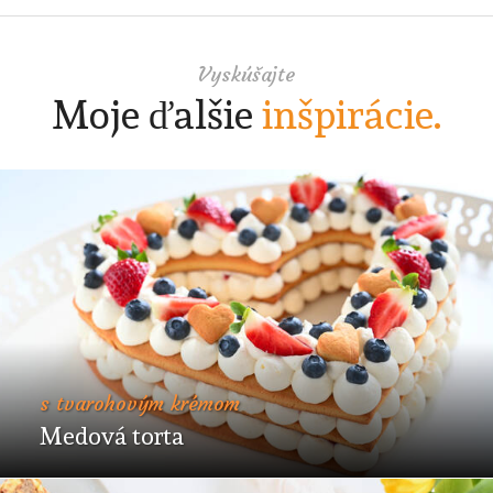
Výsledkom je napríklad táto fantastická škoricová
babka.
Vyskúšajte
Moje ďalšie
inšpirácie.
s tvarohovým krémom
Medová torta