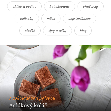
chlieb a pečivo
kváskovanie
chuťovky
polievky
mäso
vegetariánske
sladké
tipy a triky
blog
s čokoládovou polevou
Acidkový koláč