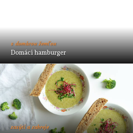
s domácou žemľou
Domáci hamburger
zasýti a zahreje