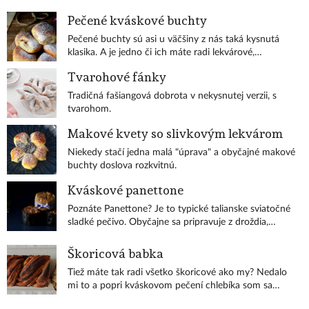
Pečené kváskové buchty
Pečené buchty sú asi u väčšiny z nás taká kysnutá
klasika. A je jedno či ich máte radi lekvárové,
tvarohové, či makové. Ich kvásková verzia je pre
Tvarohové fánky
niekoho možno vyšší level, ale stojí za vyskúšanie.
Tradičná fašiangová dobrota v nekysnutej verzii, s
tvarohom.
Makové kvety so slivkovým lekvárom
Niekedy stačí jedna malá "úprava" a obyčajné makové
buchty doslova rozkvitnú.
Kváskové panettone
Poznáte Panettone? Je to typické talianske sviatočné
sladké pečivo. Obyčajne sa pripravuje z droždia,
hrozienok, ale aj kandizovanej citrusovej kôry, či
mandlí... Ja som si tento rok vytýčila ako výzvu jeho
Škoricová babka
kváskovú úpravu. I keď je príprava cesta o niečo
Tiež máte tak radi všetko škoricové ako my? Nedalo
zdĺhavejšia, nie je to nič náročné a výsledo
mi to a popri kváskovom pečení chlebíka som sa
pustila aj do skladkých kváskových pokusov.