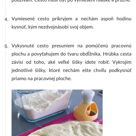
používam. Cesto musí byť po vymiesení hladké a pružné.
4.
Vymiesené cesto prikryjem a nechám aspoň hodinu
kysnúť, kým nezdvojnásobí svoj objem.
5.
Vykysnuté cesto presuniem na pomúčenú pracovnú
plochu a povyťahujem do tvaru obdĺžnika. Hrúbka cesta
závisí od toho, aké veľké šišky idete robiť. Vykrojím
jednotlivé šišky, ktoré nechám ešte chvíľu podkysnúť
priamo na pracovnej ploche.