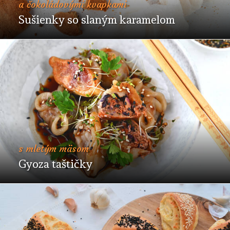
a čokoládovými kvapkami
Sušienky so slaným karamelom
s mletým mäsom
Gyoza taštičky