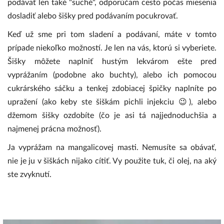
podávať len také "suché", odporúčam cesto počas miesenia
dosladiť alebo šišky pred podávaním pocukrovať.
Keď už sme pri tom sladení a podávaní, máte v tomto
prípade niekoľko možností. Je len na vás, ktorú si vyberiete.
Šišky môžete naplniť hustým lekvárom ešte pred
vyprážaním (podobne ako buchty), alebo ich pomocou
cukrárského sáčku a tenkej zdobiacej špičky naplníte po
upražení (ako keby ste šiškám pichli injekciu 😉), alebo
džemom šišky ozdobíte (čo je asi tá najjednoduchšia a
najmenej prácna možnosť).
Ja vyprážam na mangalicovej masti. Nemusíte sa obávať,
nie je ju v šiškách nijako cítiť. Vy použite tuk, či olej, na aký
ste zvyknutí.