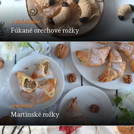
s čokoládou
Fúkané orechové rožky
orechové
Martinské rožky