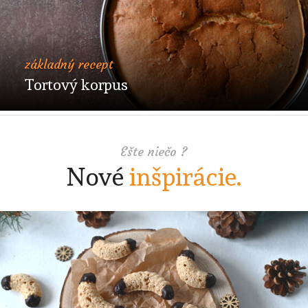
základný recept
Tortový korpus
Ešte niečo ?
Nové
inšpirácie.