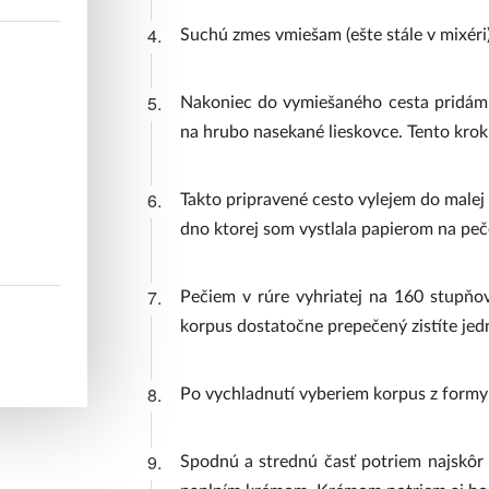
4.
Suchú zmes vmiešam (ešte stále v mixéri)
5.
Nakoniec do vymiešaného cesta pridám
na hrubo nasekané lieskovce. Tento krok
6.
Takto pripravené cesto vylejem do malej 
dno ktorej som vystlala papierom na pe
7.
Pečiem v rúre vyhriatej na 160 stupňov
korpus dostatočne prepečený zistíte j
8.
Po vychladnutí vyberiem korpus z formy a
9.
Spodnú a strednú časť potriem najskô