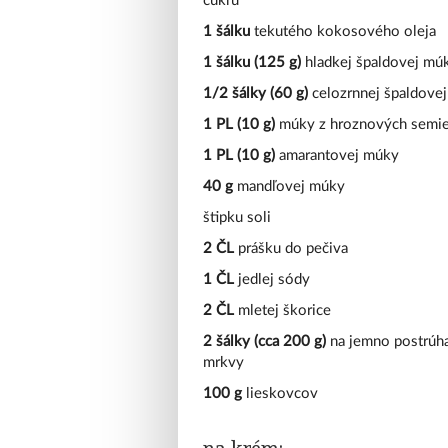
cukru
1 šálku
tekutého kokosového oleja
1 šálku (125 g)
hladkej špaldovej mú
1/2 šálky (60 g)
celozrnnej špaldove
1 PL (10 g)
múky z hroznových semi
1 PL (10 g)
amarantovej múky
40 g
mandľovej múky
štipku soli
2 ČL
prášku do pečiva
1 ČL
jedlej sódy
2 ČL
mletej škorice
2 šálky (cca 200 g)
na jemno postrúh
mrkvy
100 g
lieskovcov