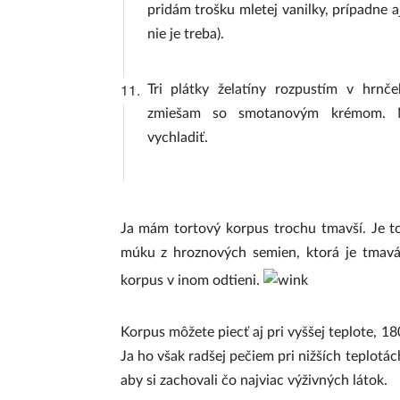
pridám trošku mletej vanilky, prípadne 
nie je treba).
11.
Tri plátky želatíny rozpustím v hrn
zmiešam so smotanovým krémom. N
vychladiť.
Ja mám tortový korpus trochu tmavší. Je t
múku z hroznových semien, ktorá je tmavá.
korpus v inom odtieni.
Korpus môžete piecť aj pri vyššej teplote, 1
Ja ho však radšej pečiem pri nižších teplot
aby si zachovali čo najviac výživných látok.