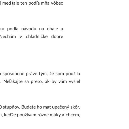
aj med (ale ten podľa mňa vôbec
čeku podľa návodu na obale a
echám v chladničke dobre
o spôsobené práve tým, že som použila
 Neľakajte sa preto, ak by vám vyšiel
80 stupňov. Budete ho mať upečený skôr.
ách, keďže používam rôzne múky a chcem,