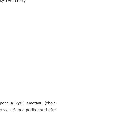
 a vrch torty.
pone a kyslú smotanu (oboje
ky) vymiešam a podľa chuti ešte