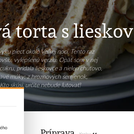
 torta s liesko
ku piecť okolo Veľkej noci. Tento raz
šiu, vylepšenú verziu. Opäť som v nej
ukru, pridala lieskovce a nielen chuťovo,
ímavé múky: z hroznových semienok,
o skúsi, určite nebude ľutovať!
vého
Príprava