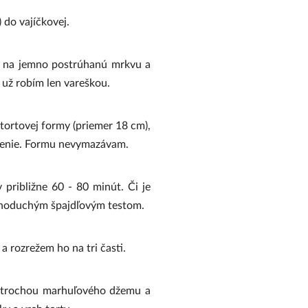
 do vajíčkovej.
 na jemno postrúhanú mrkvu a
 už robím len vareškou.
tortovej formy (priemer 18 cm),
čenie. Formu nevymazávam.
 približne 60 - 80 minút. Či je
ednoduchým špajdľovým testom.
 rozrežem ho na tri časti.
r trochou marhuľového džemu a