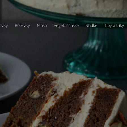
ťovky
polievky
mäso
vegetariánske
sladké
tipy a triky