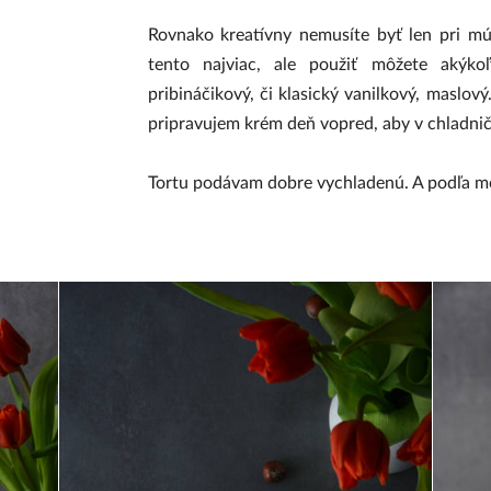
Rovnako kreatívny nemusíte byť len pri mú
tento najviac, ale použiť môžete akýko
pribináčikový, či klasický vanilkový, maslový
pripravujem krém deň vopred, aby v chladnič
Tortu podávam dobre vychladenú. A podľa mô