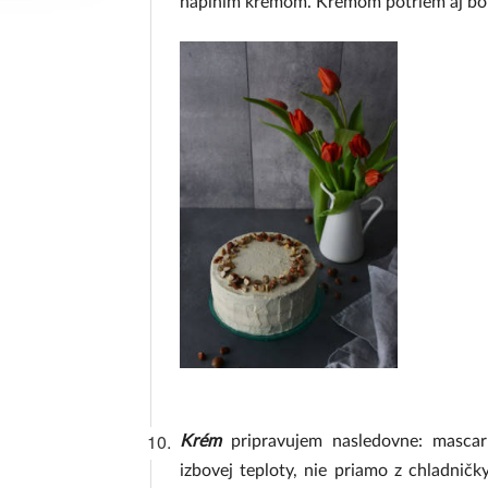
naplním krémom. Krémom potriem aj boky
10.
Krém
pripravujem nasledovne: mascar
izbovej teploty, nie priamo z chladnič