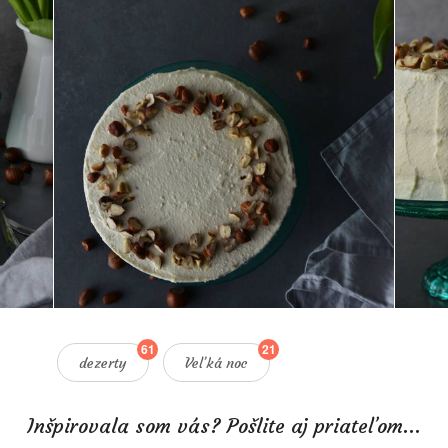
61
21
dezerty
Veľká noc
Inšpirovala som vás? Pošlite aj priateľom...