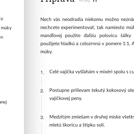
Kroky:
11
ky
Nech vás neodradia niekomu možno nezná
nechcete experimentovať, tak namiesto mú
j múky
mandľovej použite ďalšíu polovicu šálky 
en
použijete hladkú a celozrnnú v pomere 1:1. A
múky.
1.
Celé vajíčka vyšľahám v mixéri spolu s c
2.
Postupne prilievam tekutý kokosový ole
vajíčkovej peny.
anej
3.
Medzitým zmiešam v druhej miske všetky
mletú škoricu a štipku soli.