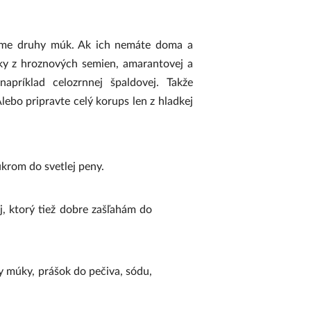
me druhy múk. Ak ich nemáte doma a
ky z hroznových semien, amarantovej a
napríklad celozrnnej špaldovej. Takže
lebo pripravte celý korups len z hladkej
ukrom do svetlej peny.
j, ktorý tiež dobre zašľahám do
 múky, prášok do pečiva, sódu,