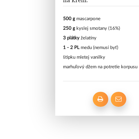
na krém:
500 g
mascarpone
250 g
kyslej smotany (16%)
3 plátky
želatíny
1 - 2 PL
medu (nemusí byť)
štipku mletej vanilky
marhuľový džem na potretie korpusu