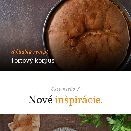
základný recept
Tortový korpus
Ešte niečo ?
Nové
inšpirácie.