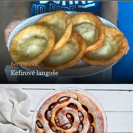
bez vajíčka
Kefírové langoše