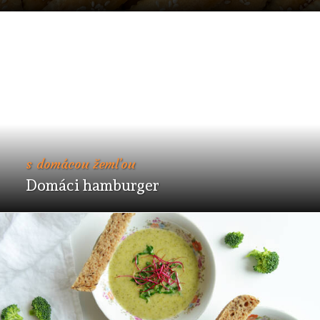
s domácou žemľou
Domáci hamburger