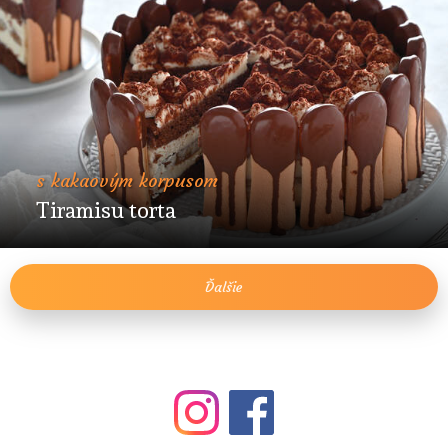
s kakaovým korpusom
Tiramisu torta
Ďalšie