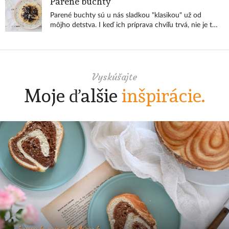
Parené buchty
zbytočné.
Parené buchty sú u nás sladkou "klasikou" už od
môjho detstva. I keď ich príprava chvíľu trvá, nie je to
nič zložité. Každá gazdinka má zrejme svoj overený
recept... a toto je ten môj :-).
Vyskúšajte
Moje ďalšie
inšpirácie.