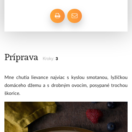
Príprava
Kroky:
3
Mne chutia lievance najviac s kyslou smotanou, lyžičkou
domáceho džemu a s drobným ovocím, posypané trochou
škorice.