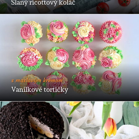
Slaný ricottový koláč
s maslovým krémom
Vanilkové tortičky