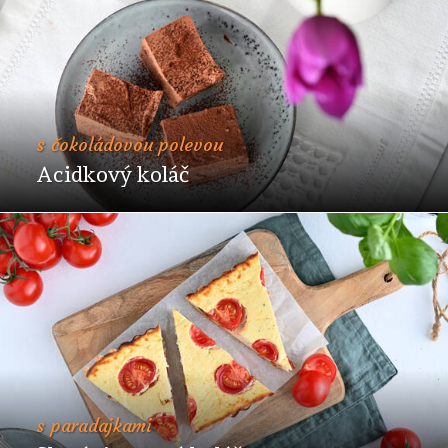
s čokoládovou polevou
Acidkový koláč
s paradajkami