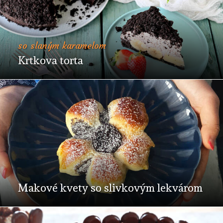
so slaným karamelom
Krtkova torta
Makové kvety so slivkovým lekvárom