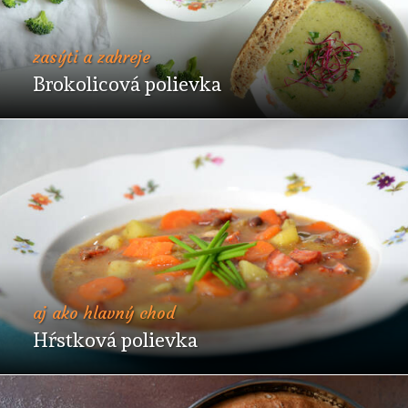
zasýti a zahreje
Brokolicová polievka
aj ako hlavný chod
Hŕstková polievka