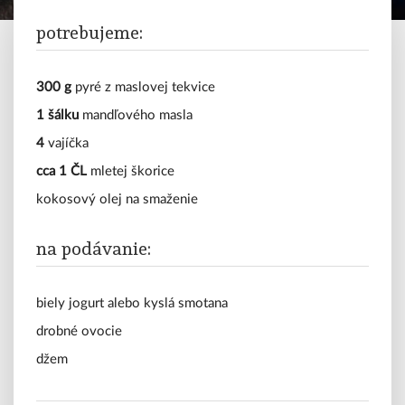
polievky
potrebujeme:
mäso
vegetariánske
300 g
pyré z maslovej tekvice
1 šálku
mandľového masla
sladké
4
vajíčka
cca 1 ČL
mletej škorice
tipy
a
kokosový olej na smaženie
triky
na podávanie:
blog
biely jogurt alebo kyslá smotana
drobné ovocie
džem