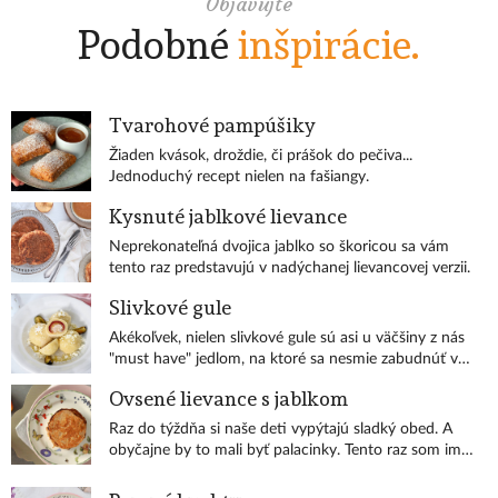
Objavujte
Podobné
inšpirácie.
Tvarohové pampúšiky
Žiaden kvások, droždie, či prášok do pečiva...
Jednoduchý recept nielen na fašiangy.
Kysnuté jablkové lievance
Neprekonateľná dvojica jablko so škoricou sa vám
tento raz predstavujú v nadýchanej lievancovej verzii.
Slivkové gule
Akékoľvek, nielen slivkové gule sú asi u väčšiny z nás
"must have" jedlom, na ktoré sa nesmie zabudnúť v
čase dozrievajúceho ovocia.
Ovsené lievance s jablkom
Raz do týždňa si naše deti vypýtajú sladký obed. A
obyčajne by to mali byť palacinky. Tento raz som im
ale pripravila tieto skvelé ovsené lievance. Jablko im
dodá sladkosť, preto pridávať do nich cukor je úplne