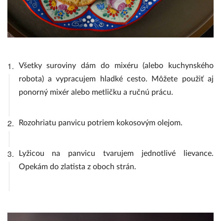
1.
Všetky suroviny dám do mixéru (alebo kuchynského
robota) a vypracujem hladké cesto. Môžete použiť aj
ponorný mixér alebo metličku a ručnú prácu.
2.
Rozohriatu panvicu potriem kokosovým olejom.
3.
Lyžicou na panvicu tvarujem jednotlivé lievance.
Opekám do zlatista z oboch strán.