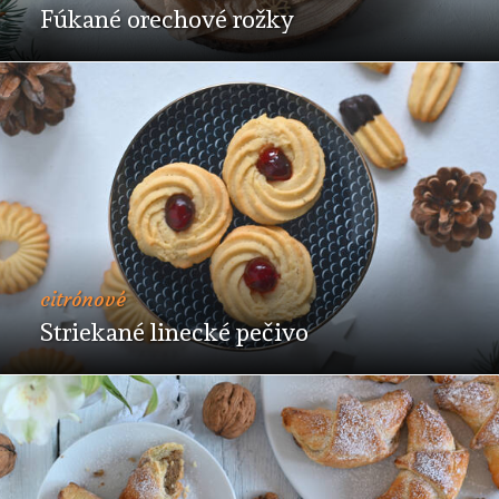
Fúkané orechové rožky
citrónové
Striekané linecké pečivo