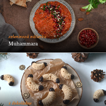
zeleninová nátierka
Muhammara
s čokoládou