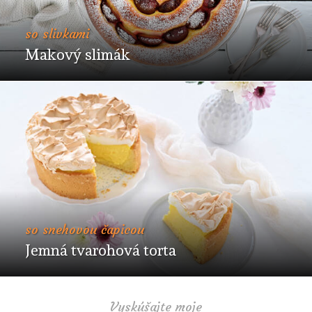
so slivkami
Makový slimák
so snehovou čapicou
Jemná tvarohová torta
Vyskúšajte moje