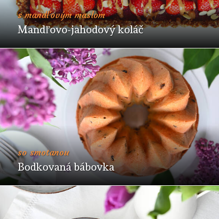
s mandľovým maslom
Mandľovo-jahodový koláč
so smotanou
Bodkovaná bábovka