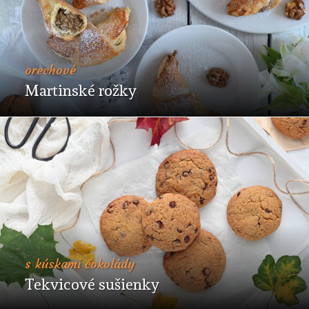
orechové
Martinské rožky
s kúskami čokolády
Tekvicové sušienky