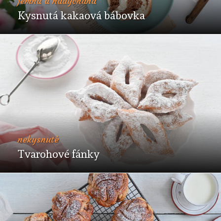
jemná a nadýchaná
Kysnutá kakaová bábovka
nekysnuté
Tvarohové fánky