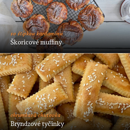
so štipkou kardamónu
Škoricové muffiny
chrumkavá chuťovka
Bryndzové tyčinky