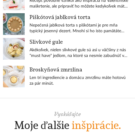
Recept pôvodne vznikol ako inšpirácia na Valentinske
maškrtenie, ale pripraviť ho môžete kedykoľvek máte
chuť. Nielen na Valentína.
Piškótová jablková torta
Nepečená jablková torta s piškótami je pre mňa
typický jesenný dezert. Mnohí si ho isto pamätáte
ešte z detstva.
Slivkové gule
Akékoľvek, nielen slivkové gule sú asi u väčšiny z nás
"must have" jedlom, na ktoré sa nesmie zabudnúť v
čase dozrievajúceho ovocia.
Broskyňová zmrzlina
Len tri ingrediencie a domácu zmrzlinu máte hotovú
za pár minút.
Vyskúšajte
Moje ďalšie
inšpirácie.