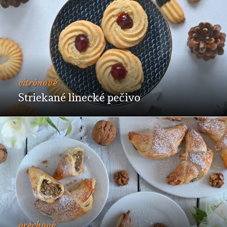
citrónové
Striekané linecké pečivo
orechové