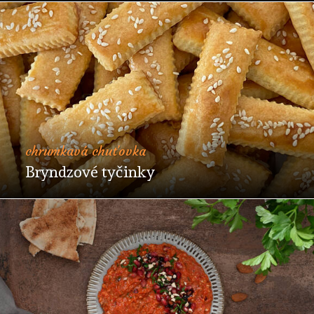
chrumkavá chuťovka
Bryndzové tyčinky