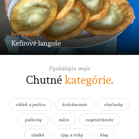
bez vajíčka
Kefírové langoše
Vyskúšajte moje
Chutné
kategórie.
chlieb a pečivo
kváskovanie
chuťovky
polievky
mäso
vegetariánske
sladké
tipy a triky
blog