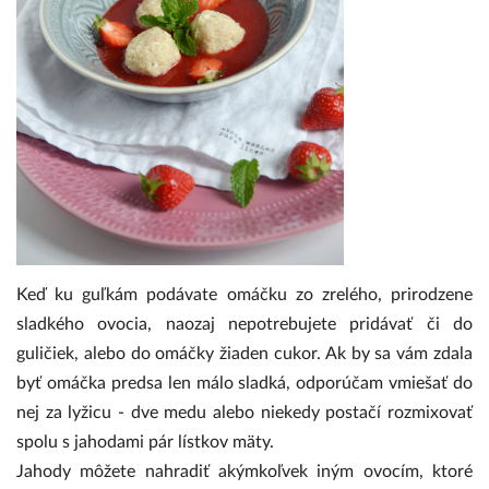
Keď ku guľkám podávate omáčku zo zrelého, prirodzene
sladkého ovocia, naozaj nepotrebujete pridávať či do
guličiek, alebo do omáčky žiaden cukor. Ak by sa vám zdala
byť omáčka predsa len málo sladká, odporúčam vmiešať do
nej za lyžicu - dve medu alebo niekedy postačí rozmixovať
spolu s jahodami pár lístkov mäty.
Jahody môžete nahradiť akýmkoľvek iným ovocím, ktoré