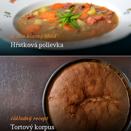
aj ako hlavný chod
Hŕstková polievka
základný recept
Tortový korpus