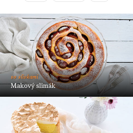
so slivkami
Makový slimák