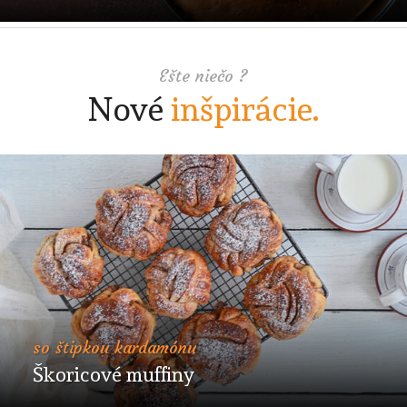
Ešte niečo ?
Nové
inšpirácie.
so štipkou kardamónu
Škoricové muffiny