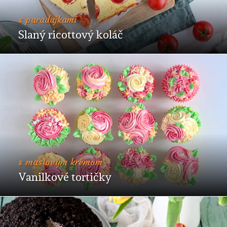
s paradajkami
Slaný ricottový koláč
s maslovým krémom
Vanilkové tortičky