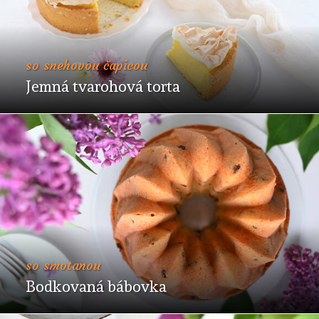
so snehovou čapicou
Jemná tvarohová torta
so smotanou
Bodkovaná bábovka