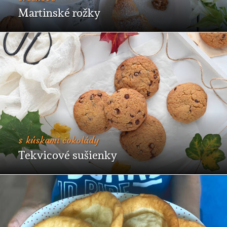
Martinské rožky
s kúskami čokolády
Tekvicové sušienky