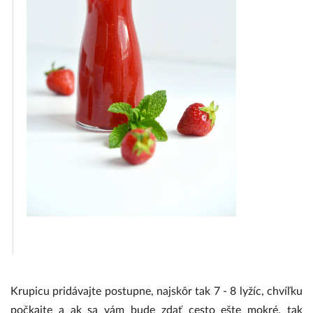
Krupicu pridávajte postupne, najskôr tak 7 - 8 lyžíc, chvíľku
počkajte a ak sa vám bude zdať cesto ešte mokré, tak