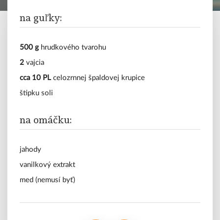
polievky
na guľky:
mäso
vegetariánske
500 g
hrudkového tvarohu
2
vajcia
sladké
cca 10 PL
celozrnnej špaldovej krupice
štipku soli
tipy
a
na omáčku:
triky
blog
jahody
vanilkový extrakt
med (nemusí byť)