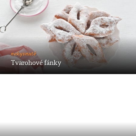
nekysnuté
Tvarohové fánky