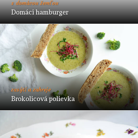
s domácou žemľou
Domáci hamburger
zasýti a zahreje
Brokolicová polievka