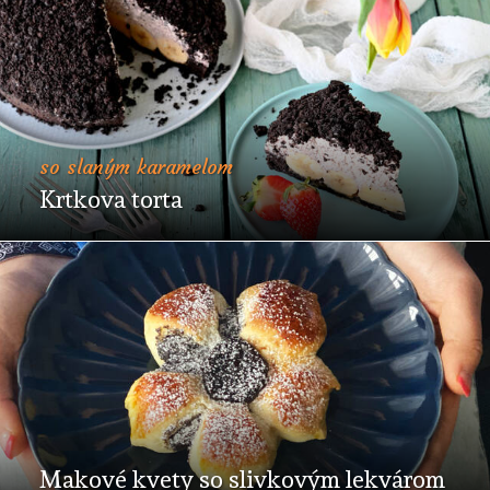
so slaným karamelom
Krtkova torta
Makové kvety so slivkovým lekvárom