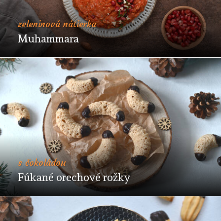
zeleninová nátierka
Muhammara
s čokoládou
Fúkané orechové rožky