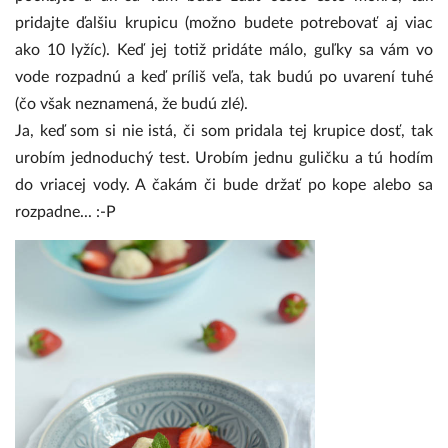
pridajte ďalšiu krupicu (možno budete potrebovať aj viac
ako 10 lyžíc). Keď jej totiž pridáte málo, guľky sa vám vo
vode rozpadnú a keď príliš veľa, tak budú po uvarení tuhé
(čo však neznamená, že budú zlé).
Ja, keď som si nie istá, či som pridala tej krupice dosť, tak
urobím jednoduchý test. Urobím jednu guličku a tú hodím
do vriacej vody. A čakám či bude držať po kope alebo sa
rozpadne... :-P