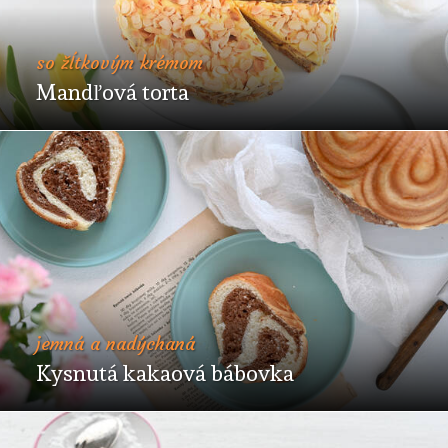
so žĺtkovým krémom
Mandľová torta
jemná a nadýchaná
Kysnutá kakaová bábovka