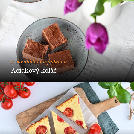
s čokoládovou polevou
Acidkový koláč